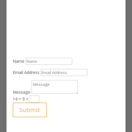
Lasst uns Ideen verwirklichen
kontakt@fx-rendering.de
Roberto Jahn
(+49) 1520 880 8711
Name
Email Address
Message
14 + 9
=
Submit