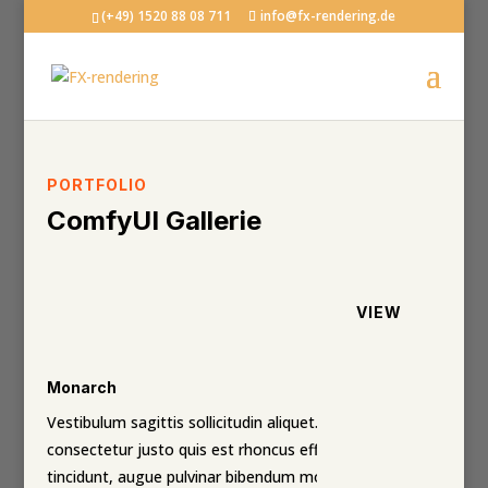
(+49) 1520 88 08 711
info@fx-rendering.de
PORTFOLIO
ComfyUI Gallerie
VIEW
Monarch
Vestibulum sagittis sollicitudin aliquet. Etiam
consectetur justo quis est rhoncus efficitur. Sed
tincidunt, augue pulvinar bibendum molestie, lacus